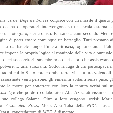
nis.
Israel Defence Forces
colpisce con un missile il quarto 
na decina di operatori intervengono su una scala esterna pe
no un fotografo, dei cronisti. Passano alcuni secondi. Mentr
ina di poter essere comunque un bersaglio. Tutti prestano a
nata da Israele lungo l’intera Striscia, ognuno aiuta l’alt
orte impone la propria logica al manipolo della vita e puntual
i dieci soccorritori, smembrando quei cuori che assistevano 
 polvere. E urla strazianti. Sotto, la fuga di chi partecipava
cittadini cui lo Stato ebraico ruba terra, vita, futuro volendoli
assassinate venti persone, gli ennesimi abitanti senza pace, g
nte la morte per sotterrare con loro la temuta verità sul s
East Eye
che perde i collaboratori Abu Aziz, attivissimo si
 suo collega Salama. Oltre a loro vengono uccisi: Mari
con
Associated Press
, Moaz Abu Taha della
NBC
, Hussam
earst, caporedattore di
MEE
, è disperato.