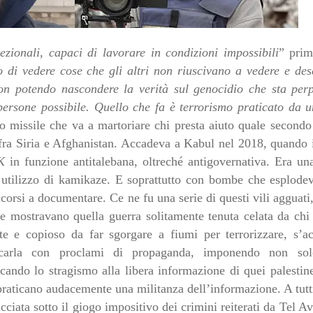
ezionali, capaci di lavorare in condizioni impossibili
” prim
 di vedere cose che gli altri non riuscivano a vedere e des
n potendo nascondere la verità sul genocidio che sta per
ersone possibile. Quello che fa è terrorismo praticato da 
io missile che va a martoriare chi presta aiuto quale secondo
o, fra Siria e Afghanistan. Accadeva a Kabul nel 2018, quand
-K
in funzione antitalebana, oltreché antigovernativa. Era u
io utilizzo di kamikaze. E soprattutto con bombe che esplode
accorsi a documentare. Ce ne fu una serie di questi vili agguat
che mostravano quella guerra solitamente tenuta celata da chi 
te e copioso da far sgorgare a fiumi per terrorizzare, s’
ffuscarla con proclami di propaganda, imponendo non so
cando lo stragismo alla libera informazione di quei palestin
e praticano audacemente una militanza dell’informazione. A tutti
cciata sotto il giogo impositivo dei crimini reiterati da Tel Avi