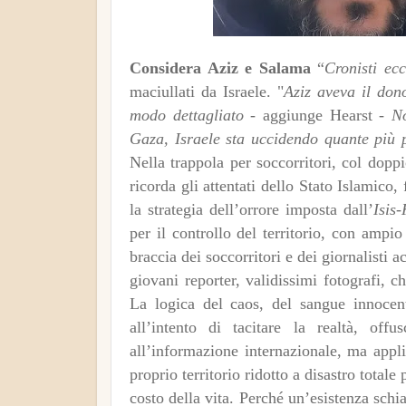
Considera Aziz e Salama
“
Cronisti ecc
maciullati da Israele. "
Aziz aveva il dono
modo dettagliato -
aggiunge Hearst -
No
Gaza, Israele sta uccidendo quante più p
Nella trappola per soccorritori, col dopp
ricorda gli attentati dello Stato Islamic
la strategia dell’orrore imposta dall’
Isis
per il controllo del territorio, con amp
braccia dei soccorritori e dei giornalisti 
giovani reporter, validissimi fotografi, 
La logica del caos, del sangue innocen
all’intento di tacitare la realtà, o
all’informazione internazionale, ma appli
proprio territorio ridotto a disastro total
costo della vita. Perché un’esistenza schia