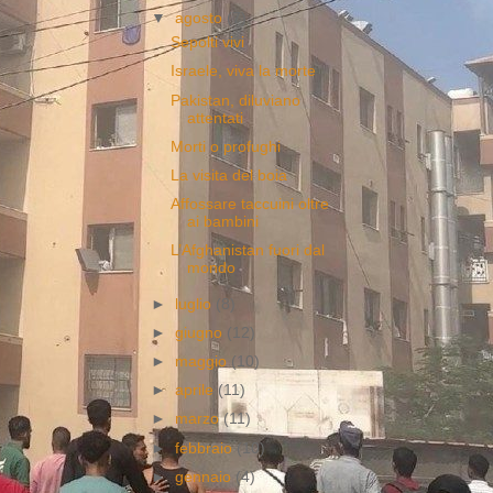
▼
agosto
(7)
Sepolti vivi
Israele, viva la morte
Pakistan, diluviano
attentati
Morti o profughi
La visita del boia
Affossare taccuini oltre
ai bambini
L’Afghanistan fuori dal
mondo
►
luglio
(8)
►
giugno
(12)
►
maggio
(10)
►
aprile
(11)
►
marzo
(11)
►
febbraio
(10)
►
gennaio
(4)