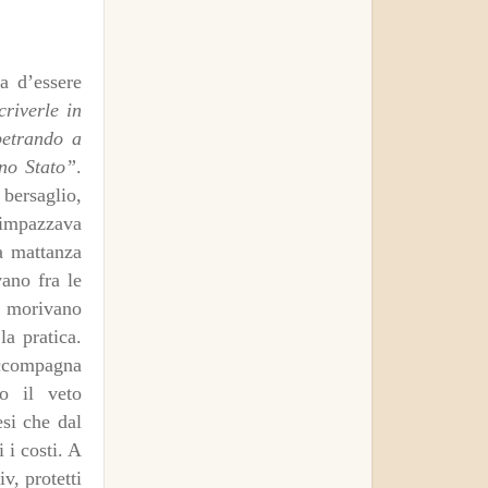
a d’essere
criverle in
petrando a
uno Stato”
.
 bersaglio,
o impazzava
na mattanza
vano fra le
i, morivano
la pratica.
accompagna
lo il veto
esi che dal
 i costi. A
v, protetti