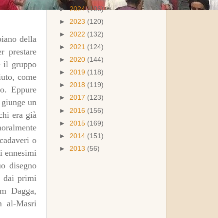
►
2024
(106)
►
2023
(120)
►
2022
(132)
piano della
►
2021
(124)
r prestare
►
2020
(144)
e il gruppo
►
2019
(118)
iuto, come
►
2018
(119)
ro. Eppure
►
2017
(123)
e giunge un
►
2016
(156)
chi era già
►
2015
(169)
 moralmente
►
2014
(151)
 cadaveri o
►
2013
(56)
li ennesimi
uo disegno
n dai primi
am Dagga,
 al-Masri