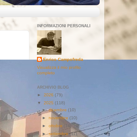
INFORMAZIONI PERSONALI
Enrico Campofreda
Visualizza il mio profilo
completo
ARCHIVIO BLOG
►
2026
(79)
▼
2025
(118)
►
dicembre
(10)
►
novembre
(10)
►
ottobre
(14)
►
settembre
(11)