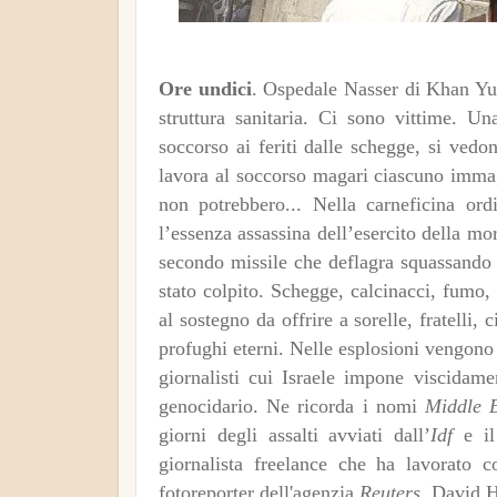
Ore undici
. Ospedale Nasser di Khan Yu
struttura sanitaria. Ci sono vittime. U
soccorso ai feriti dalle schegge, si vedo
lavora al soccorso magari ciascuno immag
non potrebbero... Nella carneficina ordi
l’essenza assassina dell’esercito della m
secondo missile che deflagra squassando 
stato colpito. Schegge, calcinacci, fumo,
al sostegno da offrire a sorelle, fratelli, 
profughi eterni. Nelle esplosioni vengono 
giornalisti cui Israele impone viscidame
genocidario. Ne ricorda i nomi
Middle 
giorni degli assalti avviati dall’
Idf
e il
giornalista freelance che ha lavorato 
fotoreporter dell'agenzia
Reuters
.
David H